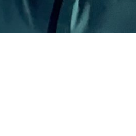
Ohne das richtige Material und Outfit macht der schönste
Powderday keinen Spass. In der Rubrik Equipment finden
Sie die optimale Ausrüstung für eine Skireise oder
Snowboard-Tour nach Kanada und USA: Top-Ski, Safety-
Ausrüstung, funktionale Kleidung und coole Ski- und
Snowboard-Accessoires.