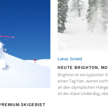
Lukas Scheid
HEUTE BRIGHTON, MO
Brighton ist ein typischer
einen Tag hier, waren vor
an den olympischen Hängen
ist der klare Underdog, üb
 PREMIUM-SKIGEBIET