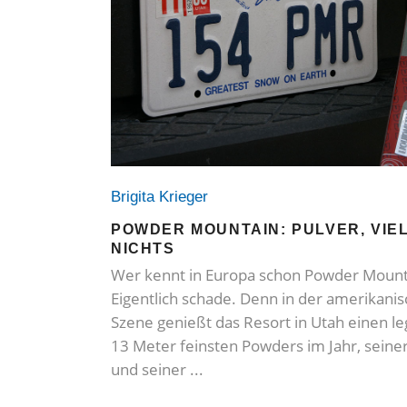
Brigita Krieger
POWDER MOUNTAIN: PULVER, VIE
NICHTS
Wer kennt in Europa schon Powder Mount
Eigentlich schade. Denn in der amerikani
Szene genießt das Resort in Utah einen l
13 Meter feinsten Powders im Jahr, sein
und seiner