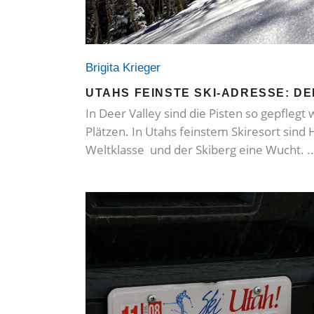
Brigita Krieger
UTAHS FEINSTE SKI-ADRESSE: D
In Deer Valley sind die Pisten so gepflegt 
Plätzen. In Utahs feinstem Skiresort sind 
Weltklasse und der Skiberg eine Wucht.