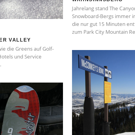
Jahrelang stand The Canyon
Snowboard-Bergs immer im 
die nur gut 15 Minuten entf
zum Park City Mountain Re
EER VALLEY
wie die Greens auf Golf-
Hotels und Service