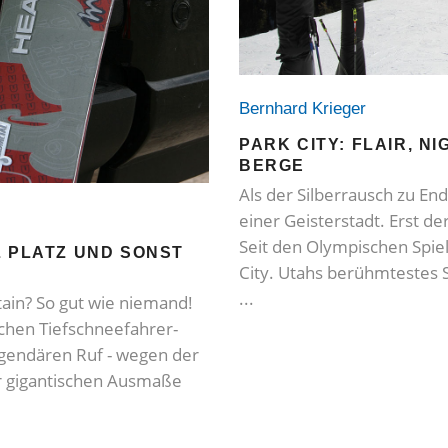
Bernhard Krieger
PARK CITY: FLAIR, N
BERGE
Als der Silberrausch zu E
einer Geisterstadt. Erst de
Seit den Olympischen Spie
L PLATZ UND SONST
City. Utahs berühmtestes S
ain? So gut wie niemand!
schen Tiefschneefahrer-
egendären Ruf - wegen der
er gigantischen Ausmaße