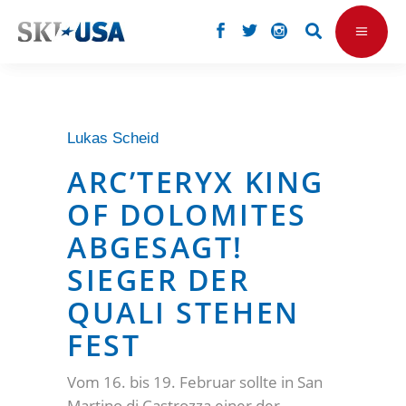
Lukas Scheid
ARC’TERYX KING
OF DOLOMITES
ABGESAGT!
SIEGER DER
QUALI STEHEN
FEST
Vom 16. bis 19. Februar sollte in San
Martino di Castrozza einer der