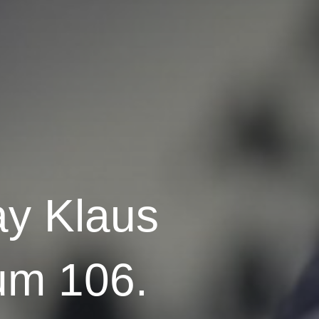
ay Klaus
um 106.