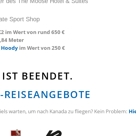
r des The Moose Hotel & Suites
ate Sport Shop
 K2 im Wert von rund 650 €
1,84 Meter
T Hoody
im Wert von 250 €
IST BEENDET.
F-REISEANGEBOTE
iels warten, um nach Kanada zu fliegen? Kein Problem:
Hi