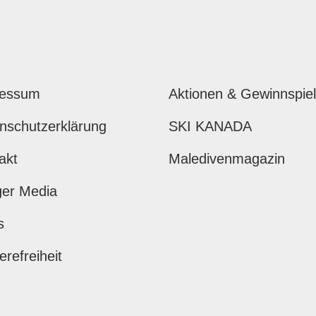
ressum
Aktionen & Gewinnspie
nschutzerklärung
SKI KANADA
akt
Maledivenmagazin
ger Media
s
erefreiheit