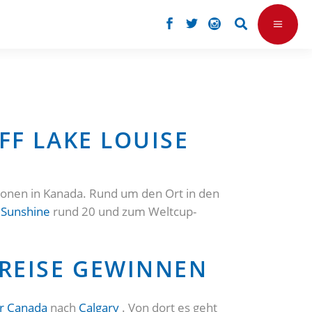
FF LAKE LOUISE
onen in Kanada. Rund um den Ort in den
h
Sunshine
rund 20 und zum Weltcup-
DREISE GEWINNEN
ir Canada
nach
Calgary
. Von dort es geht