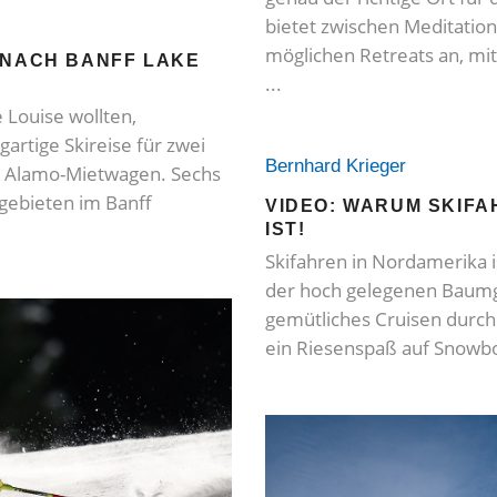
bietet zwischen Meditation
möglichen Retreats an, mit
 NACH BANFF LAKE
 Louise wollten,
artige Skireise für zwei
Bernhard Krieger
d Alamo-Mietwagen. Sechs
igebieten im Banff
VIDEO: WARUM SKIF
IST!
Skifahren in Nordamerika i
der hoch gelegenen Baumgr
gemütliches Cruisen durch
ein Riesenspaß auf Snowb