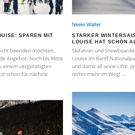
Neele Walter
STARKER WINTERSAIS
UISE: SPAREN MIT
LOUISE HAT SCHON AL
Skifahrer und Snowboarder
 nicht beenden möchten,
Louise im Banff Nationalpa
nde Angebot. Noch bis Mitte
und damit all seine Lifte. J
u einem vergünstigten
nichts mehr im Weg!
tzt schon für nächste