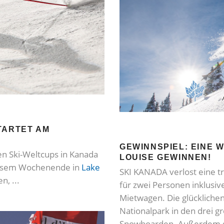
TARTET AM
GEWINNSPIEL: EINE 
n Ski-Weltcups in Kanada
LOUISE GEWINNEN!
iesem Wochenende in
Lake
SKI KANADA verlost eine t
en,
für zwei Personen inklusi
Mietwagen. Die glückliche
Nationalpark in den drei g
Snowboarden. Außerdem g