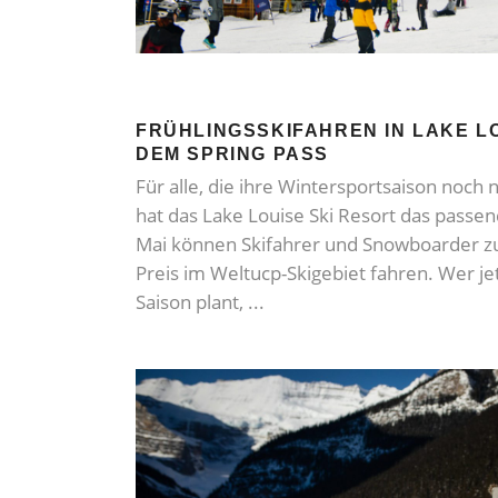
FRÜHLINGSSKIFAHREN IN LAKE LO
DEM SPRING PASS
Für alle, die ihre Wintersportsaison noch
hat das Lake Louise Ski Resort das passe
Mai können Skifahrer und Snowboarder z
Preis im Weltucp-Skigebiet fahren. Wer je
Saison plant,