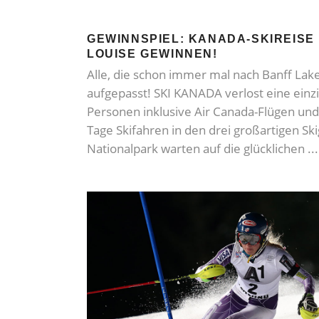
GEWINNSPIEL: KANADA-SKIREISE
LOUISE GEWINNEN!
Alle, die schon immer mal nach Banff Lake
aufgepasst! SKI KANADA verlost eine einzig
Personen inklusive Air Canada-Flügen un
Tage Skifahren in den drei großartigen Sk
Nationalpark warten auf die glücklichen