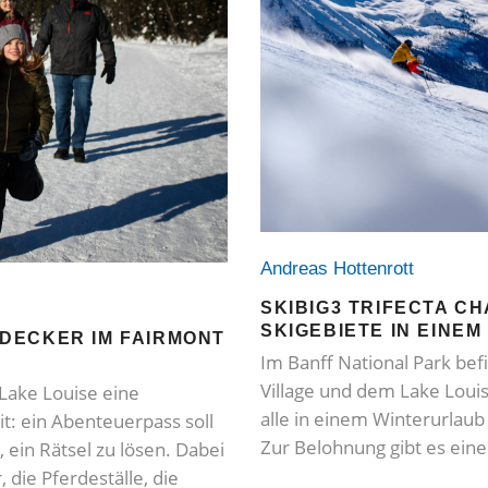
Andreas Hottenrott
SKIBIG3 TRIFECTA C
SKIGEBIETE IN EINEM
DECKER IM FAIRMONT
Im Banff National Park bef
Village und dem Lake Louis
 Lake Louise eine
alle in einem Winterurlaub 
t: ein Abenteuerpass soll
Zur Belohnung gibt es eine
 ein Rätsel zu lösen. Dabei
die Pferdeställe, die