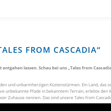
TALES FROM CASCADIA“
ht entgehen lassen. Schau bei uns „Tales from Cascadia
den und unbarmherzigen Küstenstürmen. Ein Land, das so vi
ve unbekannte Pfade in bekanntem Terrain, erlebte den Wi
nser Zuhause nennen. Das sind unsere Tales from Cascadi