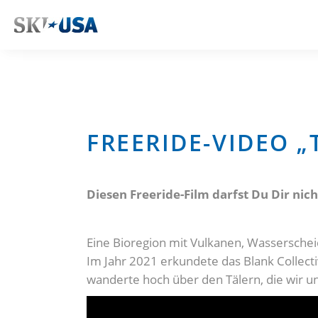
FREERIDE-VIDEO „
Diesen Freeride-Film darfst Du Dir nic
Eine Bioregion mit Vulkanen, Wasserschei
Im Jahr 2021 erkundete das Blank Collecti
wanderte hoch über den Tälern, die wir u