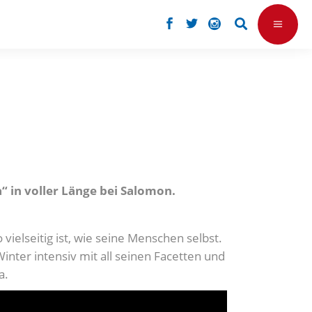
“ in voller Länge bei Salomon.
elseitig ist, wie seine Menschen selbst.
nter intensiv mit all seinen Facetten und
a.