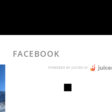
FACEBOOK
POWERED BY JUICER.IO