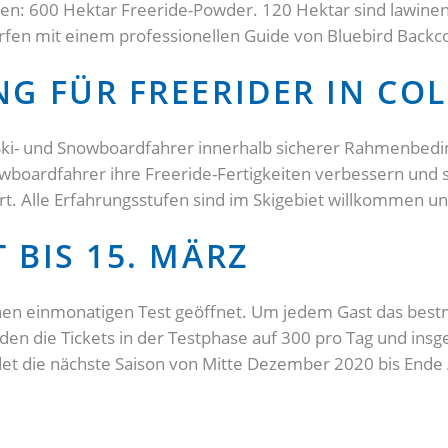
ssen: 600 Hektar Freeride-Powder. 120 Hektar sind lawine
fen mit einem professionellen Guide von Bluebird Backc
G FÜR FREERIDER IN CO
dem Ski- und Snowboardfahrer innerhalb sicherer Rahmenb
oardfahrer ihre Freeride-Fertigkeiten verbessern und sin
Alle Erfahrungsstufen sind im Skigebiet willkommen und 
 BIS 15. MÄRZ
inen einmonatigen Test geöffnet. Um jedem Gast das bestmö
rden die Tickets in der Testphase auf 300 pro Tag und ins
ndet die nächste Saison von Mitte Dezember 2020 bis Ende A