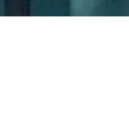
Bernhard Krieger
KEINE
REISEPROBLEME
MIT ORTOVOX
LITRIC LAWINEN
AIRBAG