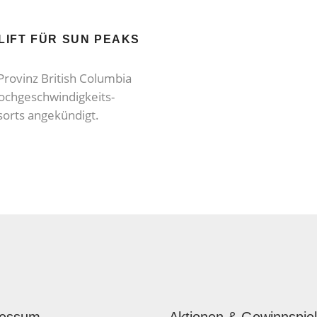
LIFT FÜR SUN PEAKS
Provinz British Columbia
ochgeschwindigkeits-
esorts angekündigt.
ressum
Aktionen & Gewinnspie