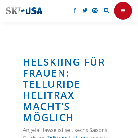
HELSKIING FÜR
FRAUEN:
TELLURIDE
HELITRAX
MACHT’S
MÖGLICH
Angela Hawse ist seit sechs Saisons
Guide bei
Telluride Helitrax
und jetzt