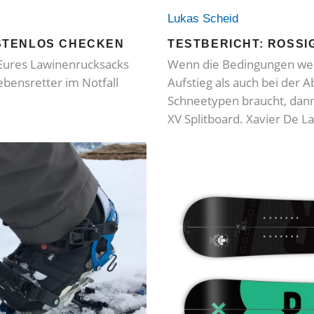
Lukas Scheid
STENLOS CHECKEN
TESTBERICHT: ROSSI
 Eures Lawinenrucksacks
Wenn die Bedingungen wec
Lebensretter im Notfall
Aufstieg als auch bei der A
Schneetypen braucht, dann
XV Splitboard. Xavier De L