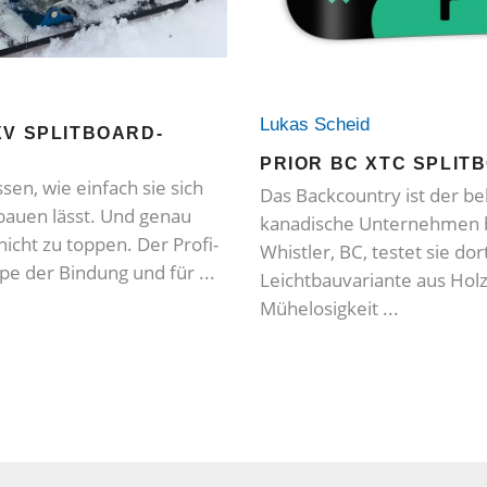
Lukas Scheid
XV SPLITBOARD-
PRIOR BC XTC SPLIT
en, wie einfach sie sich
Das Backcountry ist der b
auen lässt. Und genau
kanadische Unternehmen b
nicht zu toppen. Der Profi-
Whistler, BC, testet sie dor
hape der Bindung und für
Leichtbauvariante aus Hol
Mühelosigkeit