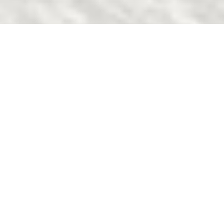
Andreas Hottenrott & DSLV-Team
SNOWBOARD: FIT
FÜR TIEFSCHNEE
Für viele Snowboarder ist
Tiefschneefahren die
Königsdisziplin. Beinahe
schwerelos schwebt man