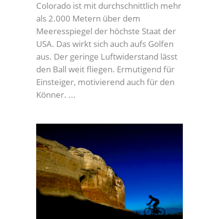
Colorado ist mit durchschnittlich mehr
als 2.000 Metern über dem
Meeresspiegel der höchste Staat der
USA. Das wirkt sich auch aufs Golfen
aus. Der geringe Luftwiderstand lässt
den Ball weit fliegen. Ermutigend für
Einsteiger, motivierend auch für den
Könner.