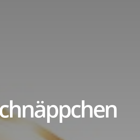
tle
Schnäppchen