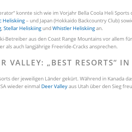
perator“ konnte sich wie im Vorjahr Bella Coola Heli Spor
c Heliskiing
– und Japan (Hokkaido Backcountry Club) sowi
g
,
Stellar Heliskiing
und
Whistler Heliskiing
an.
ki-Betreiber aus den Coast Range Mountains vor allem fü
mer als auch langjährige Freeride-Cracks ansprechen.
R VALLEY: „BEST RESORTS“ I
sorts der jeweiligen Länder gekürt. Während in Kanada d
n USA wieder einmal
Deer Valley
aus Utah über den Sieg fre