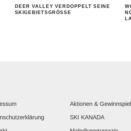
Y
DEER VALLEY VERDOPPELT SEINE
W
SKIGEBIETSGRÖSSE
N
L
ressum
Aktionen & Gewinnspie
nschutzerklärung
SKI KANADA
akt
Maledivenmagazin