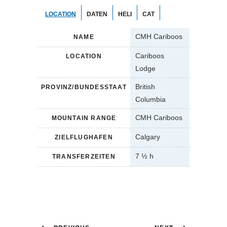
LOCATION
DATEN
HELI
CAT
CMH Cariboos
NAME
Cariboos
LOCATION
Lodge
British
PROVINZ/BUNDESSTAAT
Columbia
CMH Cariboos
MOUNTAIN RANGE
Calgary
ZIELFLUGHAFEN
7 ½ h
TRANSFERZEITEN