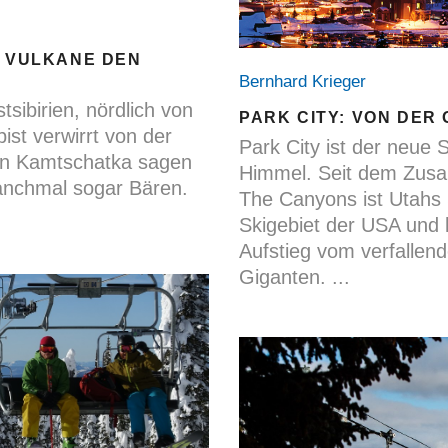
O VULKANE DEN
Bernhard Krieger
tsibirien, nördlich von
PARK CITY: VON DER
ist verwirrt von der
Park City ist der neue
In Kamtschatka sagen
Himmel. Seit dem Zus
anchmal sogar Bären.
The Canyons ist Utahs
Skigebiet der USA und 
Aufstieg vom verfallen
Giganten.