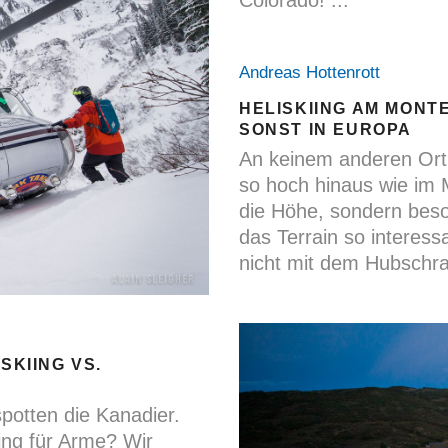
Colorado!
Andreas Hottenrott
HELISKIING AM MONT
SONST IN EUROPA
An keinem anderen Ort 
so hoch hinaus wie im 
die Höhe, sondern bes
das Terrain so interess
nicht mit dem Hubschr
SKIING VS.
spotten die Kanadier.
iing für Arme? Wir