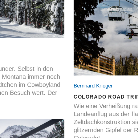
nder. Selbst in den
on Montana immer noch
tädtchen im Cowboyland
Bernhard Krieger
nen Besuch wert. Der
COLORADO ROAD TRI
Wie eine Verheißung ra
Landeanflug aus der fl
Zeltdachkonstruktion si
glitzernden Gipfel der