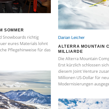
IM SOMMER
und Snowboards richtig
Darian Leicher
uer eures Materials lohnt
ALTERRA MOUNTAIN 
ache Pflegehinweise für das
MILLIARDE
Die Alterra Mountain Compa
Erst kürzlich schlossen si
diesem Joint Venture zusa
Millionen US-Dollar für ne
Modernisierungen ausgeg