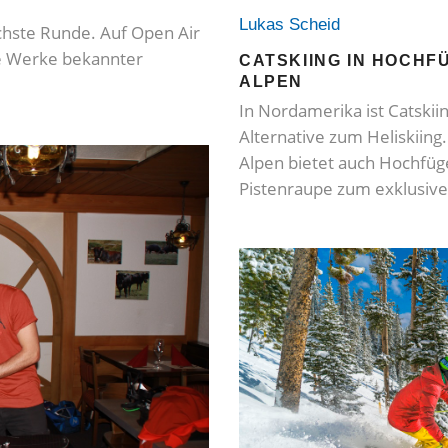
Lukas Scheid
ächste Runde. Auf Open Air
e Werke bekannter
CATSKIING IN HOCHF
ALPEN
In Nordamerika ist Catskii
Alternative zum Heliskiing.
Alpen bietet auch Hochfügen
Pistenraupe zum exklusive