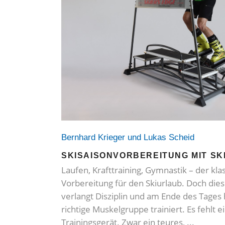
Bernhard Krieger und Lukas Scheid
SKISAISONVORBEREITUNG MIT SK
Laufen, Krafttraining, Gymnastik – der kl
Vorbereitung für den Skiurlaub. Doch dies
verlangt Disziplin und am Ende des Tages 
richtige Muskelgruppe trainiert. Es fehlt
Trainingsgerät. Zwar ein teures,