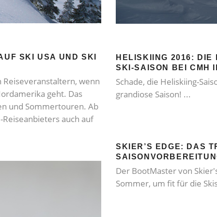
AUF SKI USA UND SKI
HELISKIING 2016: DI
SKI-SAISON BEI CMH 
n Reiseveranstaltern, wenn
Schade, die Heliskiing-Sais
 Nordamerika geht. Das
grandiose Saison!
rten und Sommertouren. Ab
l-Reiseanbieters auch auf
SKIER’S EDGE: DAS 
SAISONVORBEREITU
Der BootMaster von Skier's
Sommer, um fit für die Sk