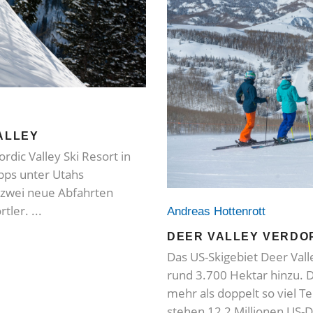
ALLEY
dic Valley Ski Resort in
pps unter Utahs
 zwei neue Abfahrten
rtler.
Andreas Hottenrott
DEER VALLEY VERDO
Das US-Skigebiet Deer Vall
rund 3.700 Hektar hinzu. 
mehr als doppelt so viel T
stehen 12,2 Millionen US-D