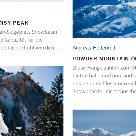
OISY PEAK
tah-Skigebiets Snowbasin
e Kapazität für die
deutlich erhöht werden.
Andreas Hottenrott
POWDER MOUNTAIN Ö
Diese Hänge zählen zum St
bieten hat – und nun sind 
des neu erschlossenen Gelä
Snowboarder nicht täusche