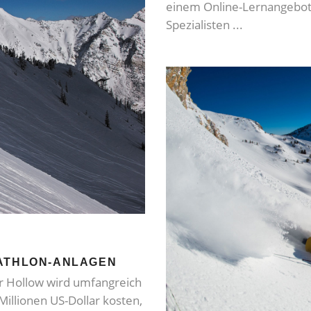
einem Online-Lernangebot
Spezialisten
IATHLON-ANLAGEN
er Hollow wird umfangreich
illionen US-Dollar kosten,