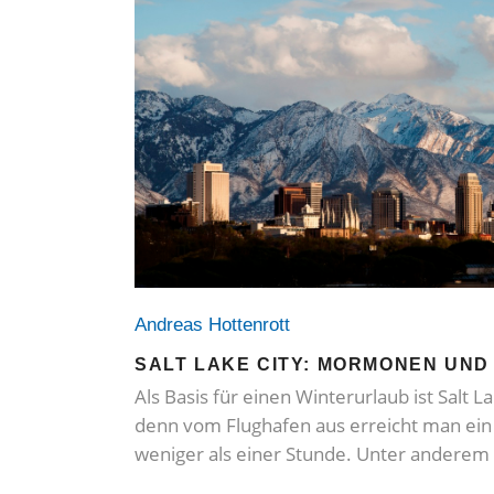
Andreas Hottenrott
SALT LAKE CITY: MORMONEN UND
Als Basis für einen Winterurlaub ist Salt L
denn vom Flughafen aus erreicht man ein 
weniger als einer Stunde. Unter anderem 