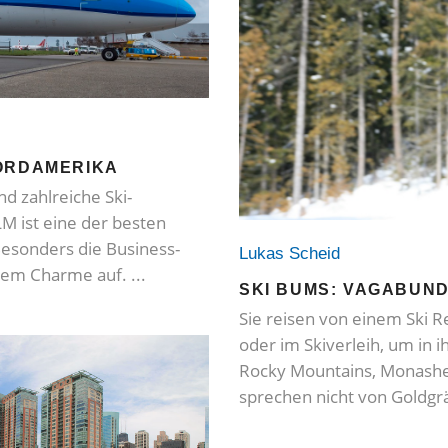
NORDAMERIKA
nd zahlreiche Ski-
M ist eine der besten
Besonders die Business-
Lukas Scheid
schem Charme auf.
SKI BUMS: VAGABUN
Sie reisen von einem Ski R
oder im Skiverleih, um in i
Rocky Mountains, Monashe
sprechen nicht von Goldgr