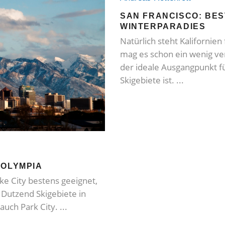
SAN FRANCISCO: BES
WINTERPARADIES
Natürlich steht Kalifornien
mag es schon ein wenig ver
der ideale Ausgangpunkt f
Skigebiete ist.
 OLYMPIA
ake City bestens geeignet,
Dutzend Skigebiete in
auch Park City.