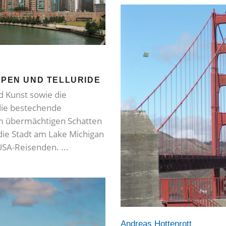
SPEN UND TELLURIDE
d Kunst sowie die
die bestechende
em übermächtigen Schatten
ie Stadt am Lake Michigan
 USA-Reisenden.
Andreas Hottenrott