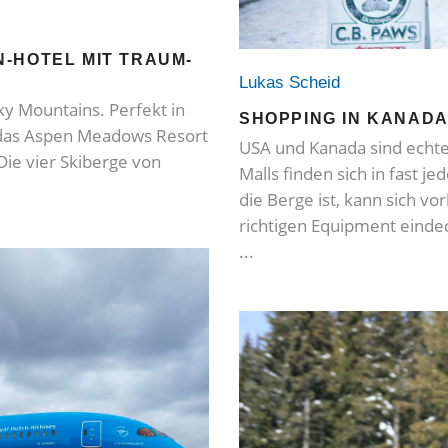
-HOTEL MIT TRAUM-
Lukas Scheid
ky Mountains. Perfekt in
SHOPPING IN KANADA
t das Aspen Meadows Resort
USA und Kanada sind echte
Die vier Skiberge von
Malls finden sich in fast 
die Berge ist, kann sich v
richtigen Equipment einde