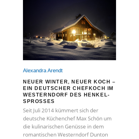
Alexandra Arendt
NEUER WINTER, NEUER KOCH –
EIN DEUTSCHER CHEFKOCH IM
WESTERNDORF DES HENKEL-
SPROSSES
Seit Juli 2014 kümmert sich der
deutsche Küchenchef Max Schön um
die kulinarischen Genüsse in dem
romantischen Westerndorf Dunton